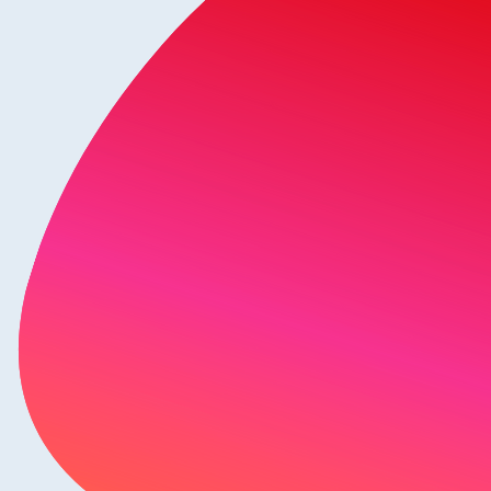
færdsudfordringerne? Kan det 
omiske konsekvenser har den 
fundsmæssig besparelse på 24 
 politik.
tikområder i kommunerne?
iltrække frivillige til landets 
Hvad fortæller forskningen om 
enssygdomme? Kom og hør om bl.a. 